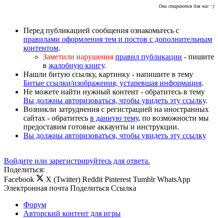
Они стараются для нас ~)
Перед публикацией сообщения ознакомьтесь с
правилами оформления тем и постов с дополнительным
контентом
.
Заметили нарушения
правил публикации
- пишите
в
жалобную книгу
.
Нашли битую ссылку, картинку - напишите в тему
Битые ссылки/изображения, устаревшая информация
.
Не можете найти нужный контент - обратитесь в тему
Вы должны авторизоваться, чтобы увидеть эту ссылку
.
Возникли затруднения с регистрацией на иностранных
сайтах - обратитесь
в данную тему
, по возможности мы
предоставим готовые аккаунты и инструкции.
Вы должны авторизоваться, чтобы увидеть эту ссылку
Войдите или зарегистрируйтесь для ответа.
Поделиться:
Facebook
X (Twitter)
Reddit
Pinterest
Tumblr
WhatsApp
Электронная почта
Поделиться
Ссылка
Форум
Авторский контент для игры