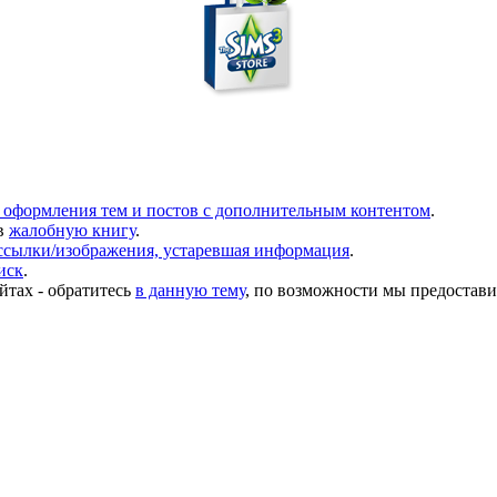
 оформления тем и постов с дополнительным контентом
.
в
жалобную книгу
.
ссылки/изображения, устаревшая информация
.
иск
.
йтах - обратитесь
в данную тему
, по возможности мы предостави