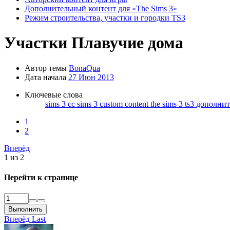
Дополнительный контент для «The Sims 3»
Режим строительства, участки и городки TS3
Участки
Плавучие дома
Автор темы
BonaQua
Дата начала
27 Июн 2013
Ключевые слова
sims 3 cc
sims 3 custom content
the sims 3
ts3
дополнит
1
2
Вперёд
1 из 2
Перейти к странице
Выполнить
Вперёд
Last