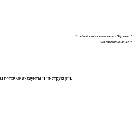
Не забывайте оставить авторам "Нравится"
Они стараются для нас ~)
м готовые аккаунты и инструкции.