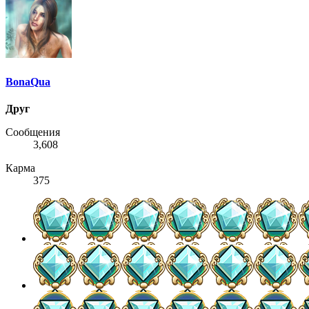
BonaQua
Друг
Сообщения
3,608
Карма
375