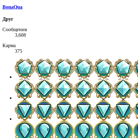
BonaQua
Друг
Сообщения
3,608
Карма
375