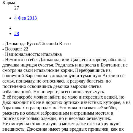
Карма
27
4 Фев 2013
#8
- Джоконда Руссо/Gioconda Russo
- Возраст: 22
- Национальность: итальянка
- Немного о себе: Джоконда, или Джо, если короче, обычная
девушка ищущая счастья. Родилась и выросла в Британии, не
смотря на свои итальянские корни. Перебравшись из
солнечной Барселоны в дождливую и туманную Англию её
семья, поначалу, не относилась к разряду богатых, но
постепенно освоившись девочка выросла слегка
избалованной. Но поверьте, всего лишь чуть-чуть.
В её гардеробе можно найти не мало интересных вещей, но
Джо находит их не в дорогих бутиках известных кутюрье, а на
барахолках и распродажах. Это можно назвать её хобби,
рыскать по самым заброшенным и странным местам в
поисках не только одежды, но и веселых безделушек.
Не смотря на столь милую, а может даже слегка хрупкую
внешность, Джоконда имеет ряд вредных привычек, как их