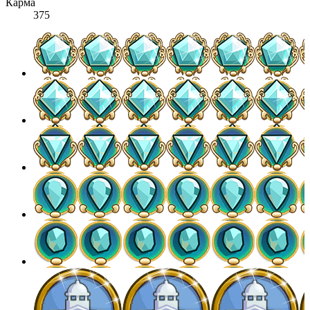
Карма
375