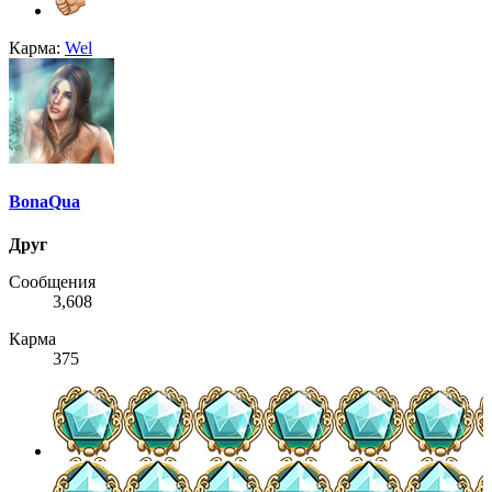
Карма:
Wel
BonaQua
Друг
Сообщения
3,608
Карма
375