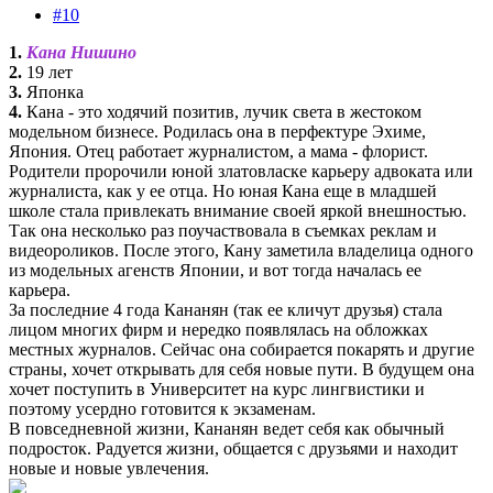
#10
1.
Кана Нишино
2.
19 лет
3.
Японка
4.
Кана - это ходячий позитив, лучик света в жестоком
модельном бизнесе. Родилась она в перфектуре Эхиме,
Япония. Отец работает журналистом, а мама - флорист.
Родители пророчили юной златовласке карьеру адвоката или
журналиста, как у ее отца. Но юная Кана еще в младшей
школе стала привлекать внимание своей яркой внешностью.
Так она несколько раз поучаствовала в съемках реклам и
видеороликов. После этого, Кану заметила владелица одного
из модельных агенств Японии, и вот тогда началась ее
карьера.
За последние 4 года Кананян (так ее кличут друзья) стала
лицом многих фирм и нередко появлялась на обложках
местных журналов. Сейчас она собирается покарять и другие
страны, хочет открывать для себя новые пути. В будущем она
хочет поступить в Университет на курс лингвистики и
поэтому усердно готовится к экзаменам.
В повседневной жизни, Кананян ведет себя как обычный
подросток. Радуется жизни, общается с друзьями и находит
новые и новые увлечения.