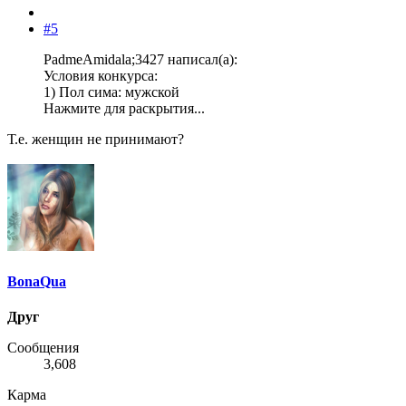
#5
PadmeAmidala;3427 написал(а):
Условия конкурса:
1) Пол сима: мужской
Нажмите для раскрытия...
Т.е. женщин не принимают?
BonaQua
Друг
Сообщения
3,608
Карма