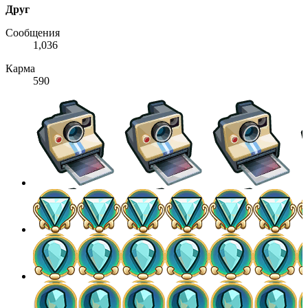
Друг
Сообщения
1,036
Карма
590