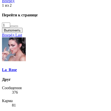
Вперёд
ями,
1 из 2
ов,
осы и
Перейти к странице
дете всю
Выполнить
Вперёд
Last
La_Rose
Друг
Сообщения
376
Карма
81