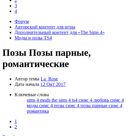
2
осы и
3
дете всю
4
Форум
ющих в
Авторский контент для игры
нных
Дополнительный контент для «The Sims 4»
Моды и позы TS4
ите
Позы
Позы парные,
романтические
урсы с
Автор темы
La_Rose
Дата начала
12 Окт 2017
Ключевые слова
sims 4 mods
the sims 4
ts4
симс 4 любовь
симс 4
моды
симс 4 позы
симс 4 позы парные
симс 4
ерное
романтика
ку
1
2
тайте