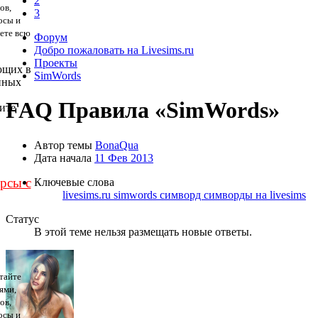
2
ов,
3
осы и
дете всю
Форум
Добро пожаловать на Livesims.ru
Проекты
ющих в
SimWords
нных
FAQ
Правила «SimWords»
ите
Автор темы
BonaQua
Дата начала
11 Фев 2013
урсы с
Ключевые слова
livesims.ru
simwords
симворд
симворды на livesims
Статус
В этой теме нельзя размещать новые ответы.
тайте
ями,
ов,
осы и