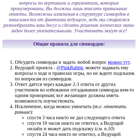
вопросы по вертикали и горизонтали, которые
пронумерованы. Вы должны лишь вписать правильные
ответы. Возможны изменения в структуре симвордов в
зависимости от фантазии ведущего, ведь мы стараемся
разнообразить ваш досуг и сделать решения логических мини-
задач более увлекательными. Участвовать могут все!
Общие правила для симвордов:
Обсудить симворды и задать любой вопрос
можно тут
.
Ведущий проекта -
@PinkRabbit
, можете задавать ему
вопросы о ходе и правилах игры, но не ждите подсказок
по вопросам из симвордов.
Ответ даётся через каждые 2-3 ответа от других
участников во избежании отгадывания симворда кем-то
одним проворным; все желающие должны иметь
возможность поучаствовать.
Исключение, когда можно умничать (
т.е. ответить
раньше
):
спустя 3 часа никто не дал следующего ответа
спустя 10 часов никто не ответил, а Ведущий
онлайн и может дать подсказку (
см. п.10
)
спустя 24 часа никто не ответил, а Ведущий