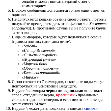
онлайн и может вписать верный ответ с
комментарием
В одном сообщении допускается только один ответ на
один вопрос.
Не допускается редактирование своего ответа, поэтому
подумайте прежде, чем дать ответ (
магия вне Хогвартса
запрещена
). В противном случае вы не получите баллы
за этот вопрос.
Виды симвордов, которые будут появляться в сезоне
(правила для них написаны ниже):
«Sul-Sul»
«Центр Вселенной»
«Сим-сим откройся»
«Журчащий ручеек»
«Морской бой»
«Обратный отсчет»
«Блики воспоминаний»
«Мираж»
Сезон состоит из 7 симвордов, некоторые виды могут
повторяться на усмотрение Ведущего.
Ведущий симворда
черными чернилами
вписывает
слова, отгаданные верно,
красными
- правильные
слова, отгаданные неверно, и если никто так и не дал
ответ спустя 24 часа.
Ведущий может дать подсказку и вписать
синими