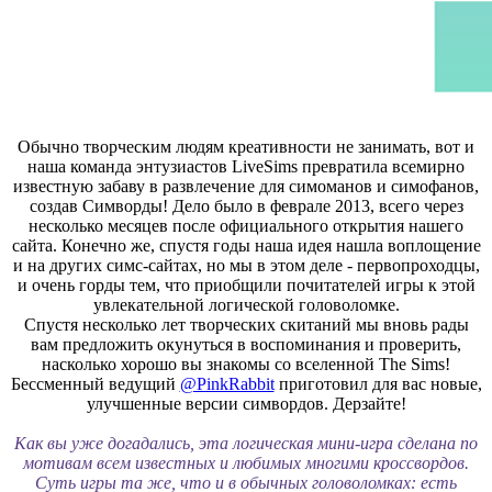
Обычно творческим людям креативности не занимать, вот и
наша команда энтузиастов LiveSims превратила всемирно
известную забаву в развлечение для симоманов и симофанов,
создав Симворды! Дело было в феврале 2013, всего через
несколько месяцев после официального открытия нашего
сайта. Конечно же, спустя годы наша идея нашла воплощение
и на других симс-сайтах, но мы в этом деле - первопроходцы,
и очень горды тем, что приобщили почитателей игры к этой
увлекательной логической головоломке.
Спустя несколько лет творческих скитаний мы вновь рады
вам предложить окунуться в воспоминания и проверить,
насколько хорошо вы знакомы со вселенной The Sims!
Бессменный ведущий
@PinkRabbit
приготовил для вас новые,
улучшенные версии симвордов. Дерзайте!
Как вы уже догадались, эта логическая мини-игра сделана по
мотивам всем известных и любимых многими кроссвордов.
Суть игры та же, что и в обычных головоломках: есть