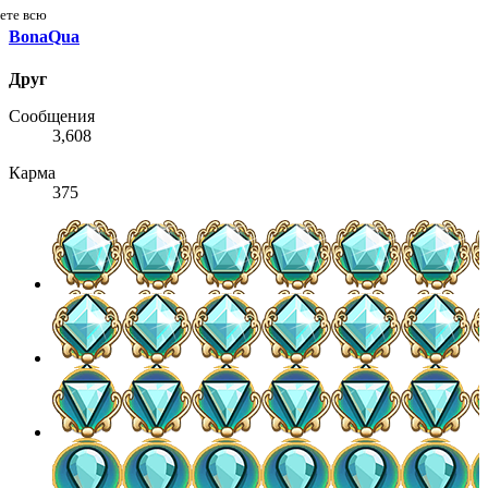
дете всю
BonaQua
Друг
Сообщения
3,608
Карма
375