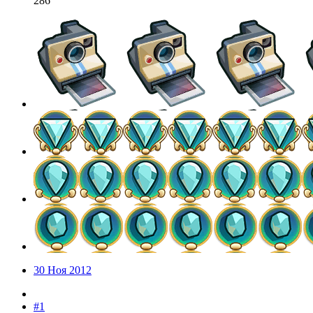
286
30 Ноя 2012
#1