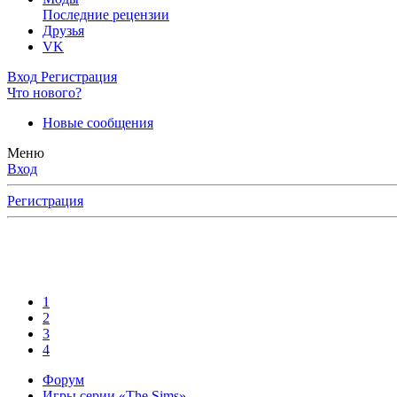
Последние рецензии
Друзья
VK
Вход
Регистрация
Что нового?
Новые сообщения
Меню
Вход
Регистрация
1
2
3
4
Форум
Игры серии «The Sims»