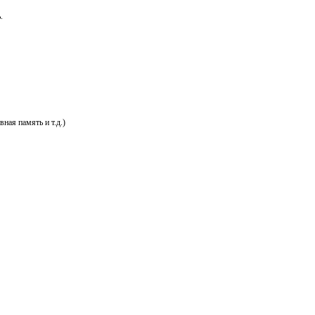
.
ая память и т.д.)​