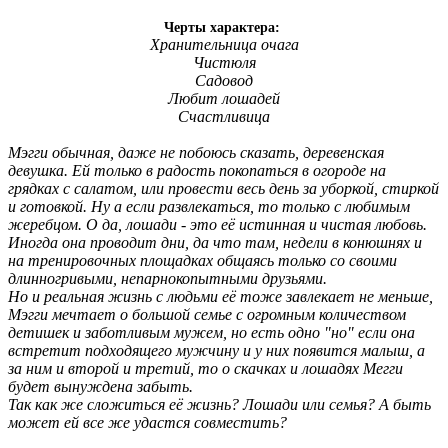
Черты характера:
Хранительница очага
Чистюля
Садовод
Любит лошадей
Счастливица​
Мэгги обычная, даже не побоюсь сказать, деревенская
девушка. Ей только в радость покопаться в огороде на
грядках с салатом, или провести весь день за уборкой, стиркой
и готовкой. Ну а если развлекаться, то только с любимым
жеребцом. О да, лошади - это её истинная и чистая любовь.
Иногда она проводит дни, да что там, недели в конюшнях и
на тренировочных площадках общаясь только со своими
длинногривыми, непарнокопытными друзьями.
Но и реальная жизнь с людьми её тоже завлекает не меньше,
Мэгги мечтает о большой семье с огромным количеством
детишек и заботливым мужем, но есть одно "но" если она
встретит подходящего мужчину и у них появится малыш, а
за ним и второй и третий, то о скачках и лошадях Мегги
будет вынуждена забыть.
Так как же сложиться её жизнь? Лошади или семья? А быть
может ей все же удастся совместить?