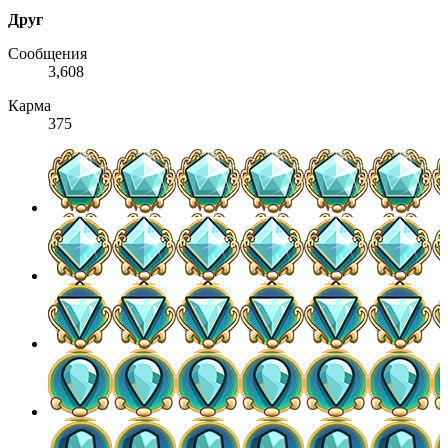
Друг
Сообщения
3,608
Карма
375