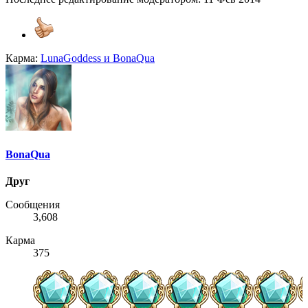
Карма:
LunaGoddess
и
BonaQua
BonaQua
Друг
Сообщения
3,608
Карма
375