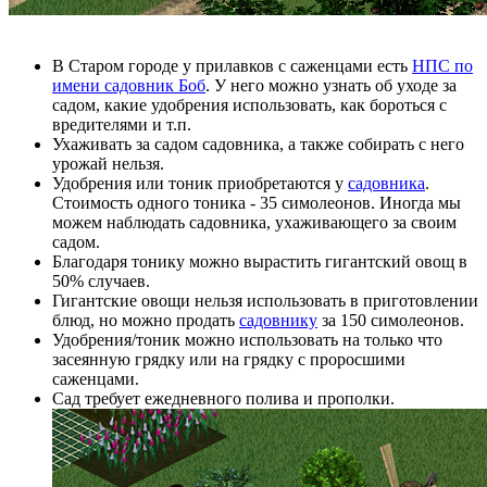
В Старом городе у прилавков с саженцами есть
НПС по
имени садовник Боб
. У него можно узнать об уходе за
садом, какие удобрения использовать, как бороться с
вредителями и т.п.
Ухаживать за садом садовника, а также собирать с него
урожай нельзя.
Удобрения или тоник приобретаются у
садовника
.
Стоимость одного тоника - 35 симолеонов. Иногда мы
можем наблюдать садовника, ухаживающего за своим
садом.
Благодаря тонику можно вырастить гигантский овощ в
50% случаев.
Гигантские овощи нельзя использовать в приготовлении
блюд, но можно продать
садовнику
за 150 симолеонов.
Удобрения/тоник можно использовать на только что
засеянную грядку или на грядку с проросшими
саженцами.
Сад требует ежедневного полива и прополки.