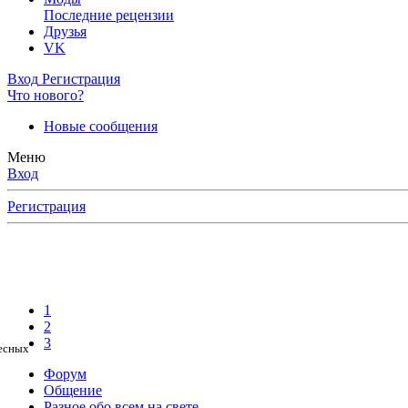
Последние рецензии
Друзья
VK
Вход
Регистрация
Что нового?
Новые сообщения
Меню
Вход
Регистрация
1
2
3
ресных
Форум
Общение
Разное обо всем на свете