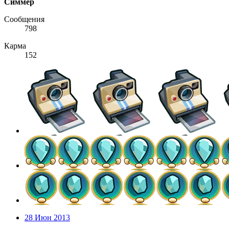
Симмер
Сообщения
798
Карма
152
28 Июн 2013