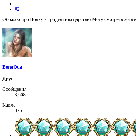
#2
Обожаю про Вовку в тридевятом царстве) Могу смотреть хоть 
BonaQua
Друг
Сообщения
3,608
Карма
375