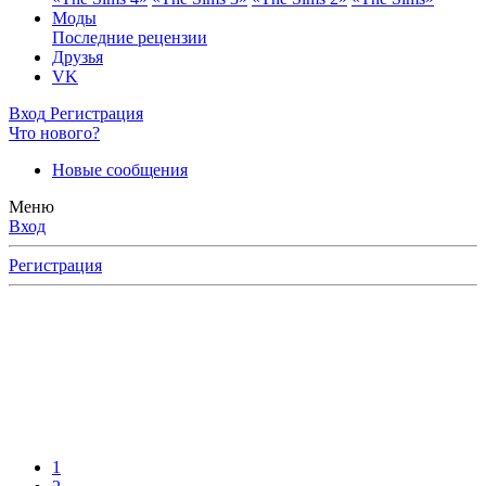
Моды
Последние рецензии
Друзья
VK
Вход
Регистрация
Что нового?
Новые сообщения
Меню
Вход
Регистрация
ерное
ку
тайте
ями,
1
ов,