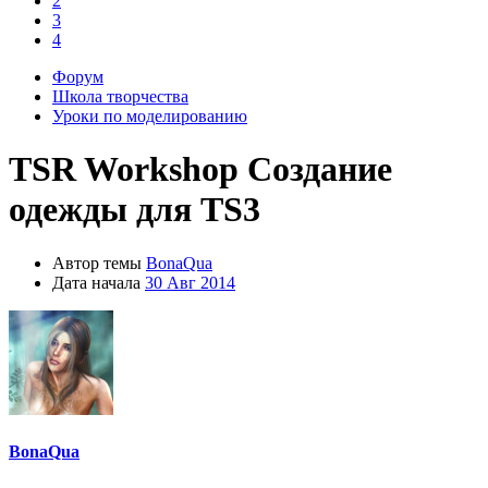
2
осы и
3
дете всю
4
Форум
ющих в
Школа творчества
нных
Уроки по моделированию
ите
TSR Workshop
Создание
одежды для TS3
урсы с
Автор темы
BonaQua
Дата начала
30 Авг 2014
ерное
ку
BonaQua
тайте