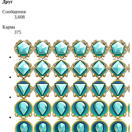
Друг
ями,
ов,
Сообщения
осы и
3,608
дете всю
Карма
375