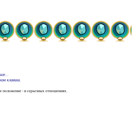
ге...
ком клавиш.
ое положение - в серьезных отношениях.