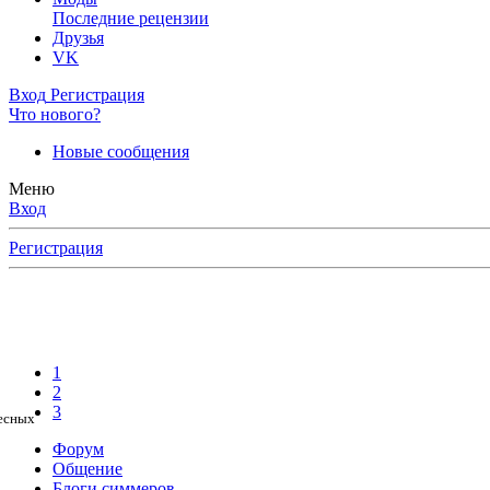
Последние рецензии
Друзья
VK
Вход
Регистрация
Что нового?
Новые сообщения
Меню
Вход
Регистрация
1
2
3
ресных
Форум
Общение
Блоги симмеров