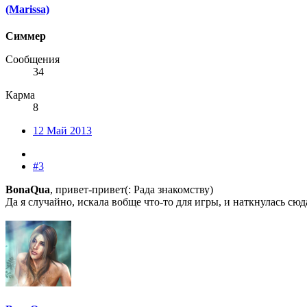
(Marissa)
Симмер
Сообщения
34
Карма
8
12 Май 2013
#3
BonaQua
, привет-привет(: Рада знакомству)
Да я случайно, искала вобще что-то для игры, и наткнулась сю