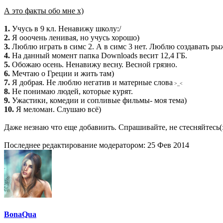
А это факты обо мне х)
1.
Учусь в 9 кл. Ненавижу школу:/
2.
Я ооочень ленивая, но учусь хорошо)
3.
Люблю играть в симс 2. А в симс 3 нет. Люблю создавать ры
4.
На данный момент папка Downloads весит 12,4 ГБ.
5.
Обожаю осень. Ненавижу весну. Весной грязно.
6.
Мечтаю о Греции и жить там)
7.
Я добрая. Не люблю негатив и матерные слова
>_<
8.
Не понимаю людей, которые курят.
9.
Ужастики, комедии и сопливые фильмы- моя тема)
10.
Я меломан. Слушаю всё)
Даже незнаю что еще добавиить. Спрашивайте, не стесняйтесь(
Последнее редактирование модератором:
25 Фев 2014
BonaQua