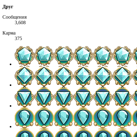
Друг
Сообщения
3,608
Карма
375