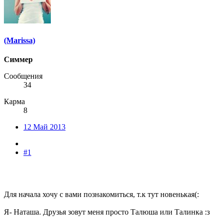
(Marissa)
Симмер
Сообщения
34
Карма
8
12 Май 2013
#1
Для начала хочу с вами познакомиться, т.к тут новенькая(:
Я- Наташа. Друзья зовут меня просто Талюша или Талинка :з