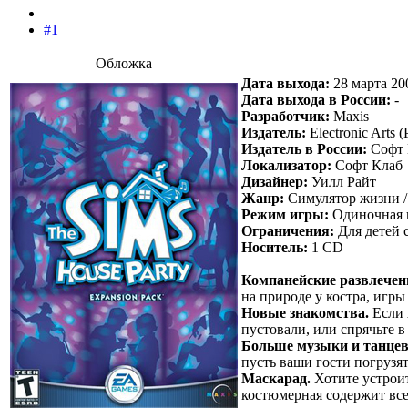
#1
Обложка​
Дата выхода:
28 марта 20
Дата выхода в России:
-
Разработчик:
Maxis
Издатель:
Electronic Arts 
Издатель в России:
Софт 
Локализатор:
Софт Клаб
Дизайнер:
Уилл Райт
Жанр:
Симулятор жизни /
Режим игры:
Одиночная 
Ограничения:
Для детей 
Носитель:
1 CD
Компанейские развлечен
на природе у костра, игры
Новые знакомства.
Если 
пустовали, или спрячьте 
Больше музыки и танцев
пусть ваши гости погрузят
Маскарад.
Хотите устроит
костюмерная содержит все