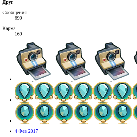
Друг
Сообщения
690
Карма
169
4 Фев 2017