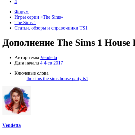
4
Форум
Игры серии «The Sims»
The Sims 1
Статьи, обзоры и справочники TS1
Дополнение
The Sims 1 House 
Автор темы
Vendetta
Дата начала
4 Фев 2017
Ключевые слова
the sims
the sims house party
ts1
Vendetta