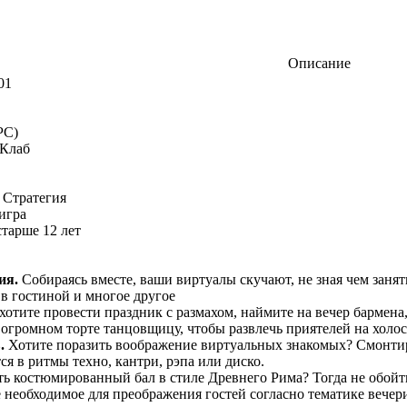
Описание​
01
(PC)
Клаб
 Стратегия
игра
старше 12 лет
ия.
Собираясь вместе, ваши виртуалы скучают, не зная чем занят
 в гостиной и многое другое
хотите провести праздник с размахом, наймите на вечер бармена,
в огромном торте танцовщицу, чтобы развлечь приятелей на холо
.
Хотите поразить воображение виртуальных знакомых? Смонтир
ся в ритмы техно, кантри, рэпа или диско.
ь костюмированный бал в стиле Древнего Рима? Тогда не обой
 необходимое для преображения гостей согласно тематике вечер