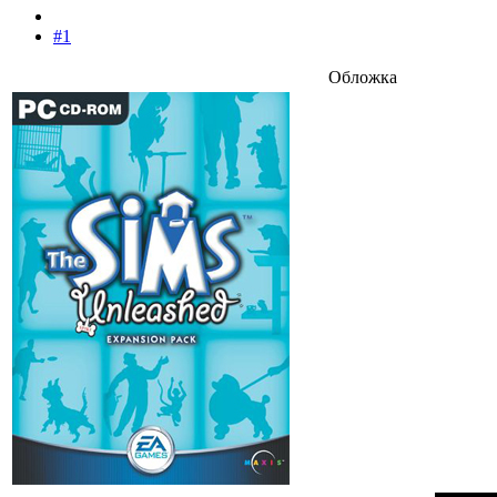
#1
Обложка​