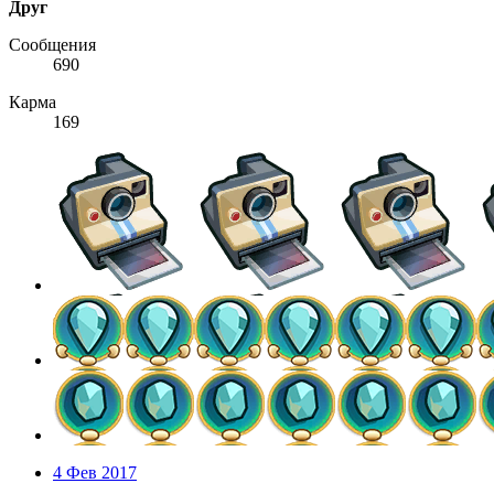
Друг
Сообщения
690
Карма
169
4 Фев 2017