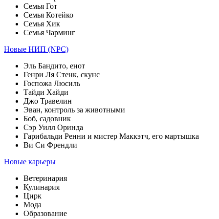
Семья Гот
Семья Котейко
Семья Хик
Семья Чарминг
Новые НИП (NPC)
Эль Бандито, енот
Генри Ля Стенк, скунс
Госпожа Люсиль
Тайди Хайди
Джо Травелин
Эван, контроль за животными
Боб, садовник
Сэр Уилл Оринда
Гарибальди Ренни и мистер Маккэтч, его мартышка
Ви Си Френдли
Новые карьеры
Ветеринария
Кулинария
Цирк
Мода
Образование