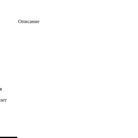
Описание​
я
лет