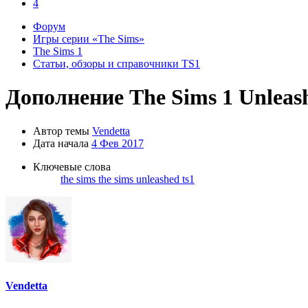
4
Форум
Игры серии «The Sims»
The Sims 1
Статьи, обзоры и справочники TS1
Дополнение
The Sims 1 Unleas
Автор темы
Vendetta
Дата начала
4 Фев 2017
Ключевые слова
the sims
the sims unleashed
ts1
Vendetta