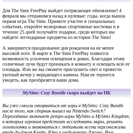
Для The Sims FreePlay выйдет потрясающее обновление! 4
февраля мы отправимся назад в нулевые: годы, когда вышла
первая игра The Sims. Примите участие в специальных
событиях, откройте велюровые спортивные костюмы и в
течение 25 дней получайте подарки, среди которых вы
найдете легендарные предметы из истории The Sims!
А завершится празднование дня рождения на не менее
высокой ноте. В марте в The Sims FreePlay появится
возможность усиления освещения в домах. Благодаря этому
солнечные лучи будут проникать в комнату и освещать всю ее
площадь. Или же вы сможете приглушить свет и провести
уютный вечер у мерцающего камина. Нам не терпится
увидеть, как преобразятся ваши дома.
MySims: Cozy Bundle
скоро выйдет на ПК
Вы уже смогли оторваться от игры в MySims: Cozy Bundle
после того, как сборник вышел на Nintendo Switch?
Переиздание включает ретро-игры MySims и MySims Kingdom,
в которых игрокам предстоит исследовать миры, решать
головоломки и знакомиться с любимыми всеми персонажами
вроде ди-джея Кенди, Юки и шеф-повара Джино. Вам