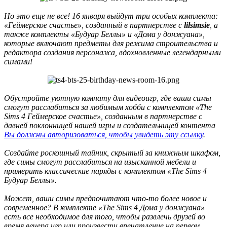
Но это еще не все! 16 января выйдут три особых комплекта:
«Геймерское счастье», созданный в партнерстве с
lilsimsie
, а
также комплекты «Будуар Беллы» и «Дома у донжуана»,
которые включают предметы для режима строительства и
редактора создания персонажа, вдохновленные легендарными
симами!
Обустройте уютную комнату для видеоигр, где ваши симы
смогут расслабиться за любимым хобби с комплектом «The
Sims 4 Геймерское счастье», созданным в партнерстве с
давней поклонницей нашей игры и создательницей контента
Вы должны авторизоваться, чтобы увидеть эту ссылку
.
Создайте роскошный тайник, скрытый за книжным шкафом,
где симы смогут расслабиться на изысканной мебели и
примерить классические наряды с комплектом «The Sims 4
Будуар Беллы».
Может, ваши симы предпочитают что-то более новое и
современное? В комплекте «The Sims 4 Дома у донжуана»
есть все необходимое для того, чтобы развлечь друзей во
время вечера игр или произвести впечатление на первом