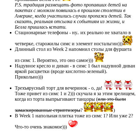
P.S. традиция размещать фото пропавших детей на
пакетах с молоклм появилась в прошлом столетии в
Америке, когда участились случаи пропажи детей. Так
сказать, реальная отсылка к событиям из жизни, и
Белла пришлась кстати.
Стационарные телефоны - ну.. их реально не хватало в
четверке, старожилы симс и элемент ностальгии)))
Длинный стол из Week 2 напомнил столы для фуршета
из симс 1. Вероятно, это оно самое)))
Надувное кресло и диван - в симс 1 был надувной диван
яркой расцветки (вроде кислотно-зеленый).
Прикольно)))
Трехъярусный торт для вечеринок - о, да!
Тоже привет из симс 1 и 2))) скучала я за этим зрелищем,
когда из торта выпрыгивают танцоры (
или это были
замаскированные стриптизеры
?
)
В Week 1 напольная плитка тоже из симс 1? Или уже 2?
Что-то очень знакомое)))