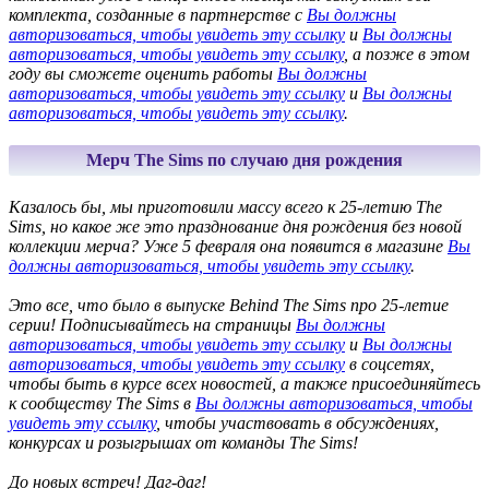
комплекта, созданные в партнерстве с
Вы должны
авторизоваться, чтобы увидеть эту ссылку
и
Вы должны
авторизоваться, чтобы увидеть эту ссылку
, а позже в этом
году вы сможете оценить работы
Вы должны
авторизоваться, чтобы увидеть эту ссылку
и
Вы должны
авторизоваться, чтобы увидеть эту ссылку
.
Мерч The Sims по случаю дня рождения
Казалось бы, мы приготовили массу всего к 25-летию The
Sims, но какое же это празднование дня рождения без новой
коллекции мерча? Уже 5 февраля она появится в магазине
Вы
должны авторизоваться, чтобы увидеть эту ссылку
.
Это все, что было в выпуске Behind The Sims про 25-летие
серии! Подписывайтесь на страницы
Вы должны
авторизоваться, чтобы увидеть эту ссылку
и
Вы должны
авторизоваться, чтобы увидеть эту ссылку
в соцсетях,
чтобы быть в курсе всех новостей, а также присоединяйтесь
к сообществу The Sims в
Вы должны авторизоваться, чтобы
увидеть эту ссылку
, чтобы участвовать в обсуждениях,
конкурсах и розыгрышах от команды The Sims!
До новых встреч! Даг-даг!