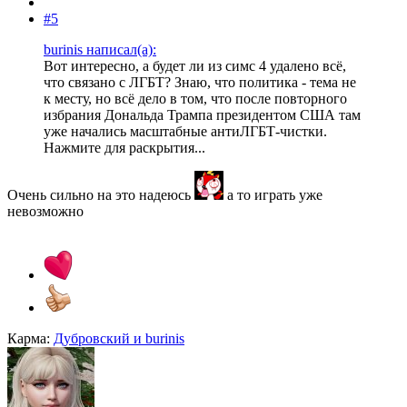
#5
burinis написал(а):
Вот интересно, а будет ли из симс 4 удалено всë,
что связано с ЛГБТ? Знаю, что политика - тема не
к месту, но всë дело в том, что после повторного
избрания Дональда Трампа президентом США там
уже начались масштабные антиЛГБТ-чистки.
Нажмите для раскрытия...
Очень сильно на это надеюсь
а то играть уже
невозможно
Карма:
Дубровский
и
burinis