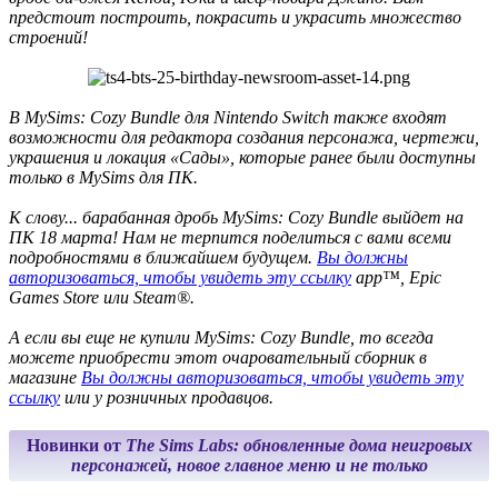
предстоит построить, покрасить и украсить множество
строений!
В MySims: Cozy Bundle для Nintendo Switch также входят
возможности для редактора создания персонажа, чертежи,
украшения и локация «Сады», которые ранее были доступны
только в MySims для ПК.
К слову... барабанная дробь MySims: Cozy Bundle выйдет на
ПК 18 марта! Нам не терпится поделиться с вами всеми
подробностями в ближайшем будущем.
Вы должны
авторизоваться, чтобы увидеть эту ссылку
app™, Epic
Games Store или Steam®.
А если вы еще не купили MySims: Cozy Bundle, то всегда
можете приобрести этот очаровательный сборник в
магазине
Вы должны авторизоваться, чтобы увидеть эту
ссылку
или у розничных продавцов.
Новинки от
The Sims Labs: обновленные дома неигровых
персонажей, новое главное меню и не только