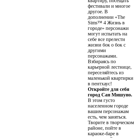
квартиру, посещать
фестивали и многое
другое. В
дополнении «The
Sims™ 4 Жизнь в
городе» персонажи
могут испытать на
себе все прелести
жизни бок о бок с
другими
персонажами.
Взбираясь по
карьерной лестнице,
переселяйтесь из
маленькой квартирки
в пентхаус!
Откройте для себя
город Сан Мишуно.
В этом густо
населенном городе
вашим персонажам
есть, чем заняться.
Творите в творческом
районе, пойте в
караоке-баре в