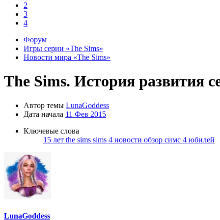
2
3
4
Форум
Игры серии «The Sims»
Новости мира «The Sims»
The Sims. История развития с
Автор темы
LunaGoddess
Дата начала
11 Фев 2015
Ключевые слова
15 лет the sims
sims 4
новости
обзор
симс 4
юбилей
LunaGoddess