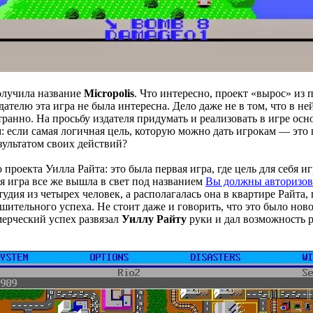
получила название
Micropolis
. Что интересно, проект «вырос» из
дателю эта игра не была интересна. Дело даже не в том, что в не
транно. На просьбу издателя придумать и реализовать в игре ос
 если самая логичная цель, которую можно дать игрокам — это 
езультатом своих действий?
роекта Уилла Райта: это была первая игра, где цель для себя и
тя игра все же вышла в свет под названием
Вы должны авторизова
студия из четырех человек, а располагалась она в квартире Райта
шительного успеха. Не стоит даже и говорить, что это было ново
ерческий успех развязал
Уиллу Райту
руки и дал возможность р