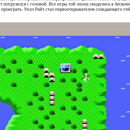
т погрузился с головой. Все игры той эпохи сводились к беско
и проиграть. Уилл Райт стал первооткрывателем созидающего гей