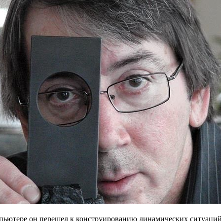
мпьютере он перешел к конструированию динамических ситуаций