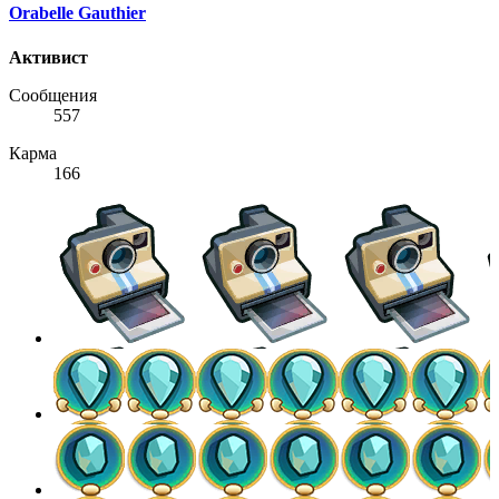
Orabelle Gauthier
Активист
Сообщения
557
Карма
166