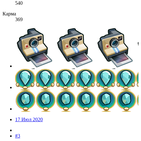
540
Карма
369
17 Июл 2020
#3