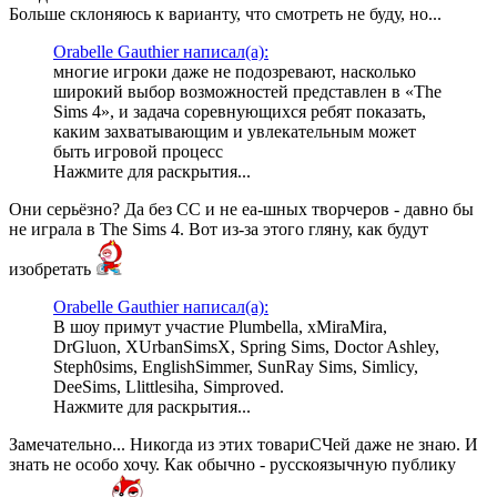
Больше склоняюсь к варианту, что смотреть не буду, но...
Orabelle Gauthier написал(а):
многие игроки даже не подозревают, насколько
широкий выбор возможностей представлен в «The
Sims 4», и задача соревнующихся ребят показать,
каким захватывающим и увлекательным может
быть игровой процесс
Нажмите для раскрытия...
Они серьёзно? Да без СС и не еа-шных творчеров - давно бы
не играла в The Sims 4. Вот из-за этого гляну, как будут
изобретать
Orabelle Gauthier написал(а):
В шоу примут участие Plumbella, xMiraMira,
DrGluon, XUrbanSimsX, Spring Sims, Doctor Ashley,
Steph0sims, EnglishSimmer, SunRay Sims, Simlicy,
DeeSims, Llittlesiha, Simproved.
Нажмите для раскрытия...
Замечательно... Никогда из этих товариСЧей даже не знаю. И
знать не особо хочу. Как обычно - русскоязычную публику