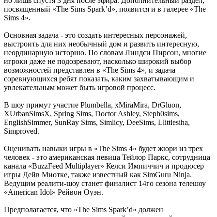
но лишь спустя 3 дня после эфира. Дополнительный раздел,
посвященный «The Sims Spark’d», появится и в галерее «The
Sims 4».
Основная задача - это создать интересных персонажей,
выстроить для них необычный дом и развить интересную,
неординарную историю. По словам Линдси Пирсон, многие
игроки даже не подозревают, насколько широкий выбор
возможностей представлен в «The Sims 4», и задача
соревнующихся ребят показать, каким захватывающим и
увлекательным может быть игровой процесс.
В шоу примут участие Plumbella, xMiraMira, DrGluon,
XUrbanSimsX, Spring Sims, Doctor Ashley, Steph0sims,
EnglishSimmer, SunRay Sims, Simlicy, DeeSims, Llittlesiha,
Simproved.
Оценивать навыки игры в «The Sims 4» будет жюри из трех
человек - это американская певица Тейлор Паркс, сотрудница
канала «BuzzFeed Multiplayer» Келси Импиччич и продюсер
игры Дейв Миотке, также известный как SimGuru Ninja.
Ведущим реалити-шоу станет финалист 14го сезона телешоу
«American Idol» Рейвон Оуэн.
Предполагается, что «The Sims Spark’d» должен