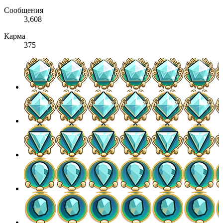
Сообщения
3,608
Карма
375