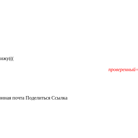
ижу(((
проверенный=
онная почта
Поделиться
Ссылка