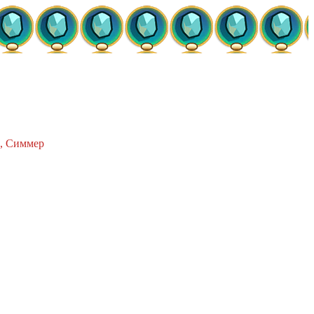
р, Симмер