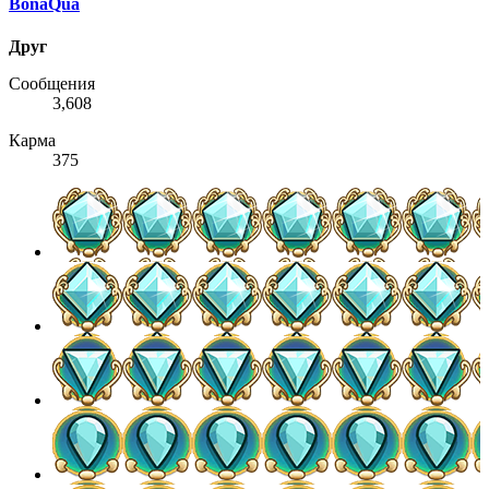
BonaQua
Друг
Сообщения
3,608
Карма
375