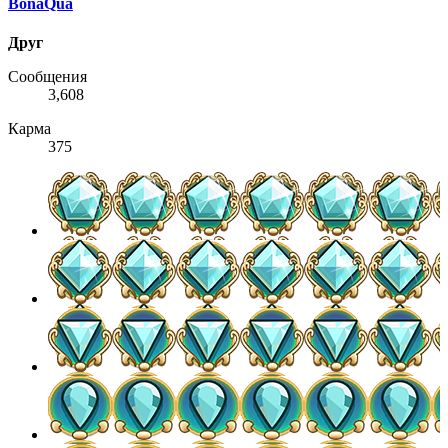
BonaQua
Друг
Сообщения
3,608
Карма
375