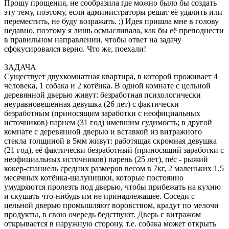
Прошу прощения, не сообразила где можно было бы создать
эту тему, поэтому, если администраторы решат её удалить или
переместить, не буду возражать. ;) Идея пришла мне в голову
недавно, поэтому я лишь осмысливала, как бы её преподнести
в правильном направлении, чтобы ответ на задачу
сфокусировался верно. Что же, поехали!
ЗАДАЧА
Существует двухкомнатная квартира, в которой проживает 4
человека, 1 собака и 2 котёнка. В одной комнате с цельной
деревянной дверью живут: безработная психологически
неуравновешенная девушка (26 лет) с фактически
безработным (приносящим заработки с неофициальных
источников) парнем (31 год) имевшим судимость; в другой
комнате с деревянной дверью и вставкой из витражного
стекла толщиной в 5мм живут: работящая скромная девушка
(21 год), её фактически безработный (приносящий заработки с
неофициальных источников) парень (25 лет), пёс - рыжий
кокер-спаниель средних размеров весом в 7кг, 2 маленьких 1,5
месячных котёнка-шалунишки, которые постоянно
умудряются пролезть под дверью, чтобы прибежать на кухню
и скушать что-нибудь им не принадлежащее. Соседи с
цельной дверью промышляют воровством, крадут по мелочи
продукты, в свою очередь бедствуют. Дверь с витражом
открывается в наружную сторону, т.е. собака может открыть