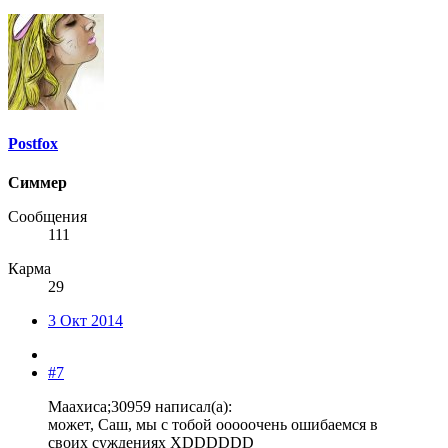
Postfox
Симмер
Сообщения
111
Карма
29
3 Окт 2014
#7
Маахиса;30959 написал(а):
может, Саш, мы с тобой ооооочень ошибаемся в
своих суждениях XDDDDDD