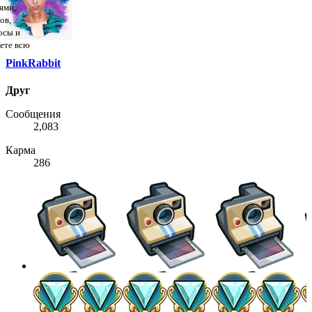
ями,
ов,
осы и
дете всю
PinkRabbit
Друг
Сообщения
2,083
Карма
286