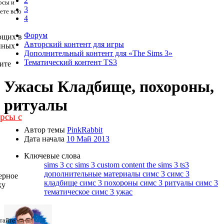
2
осы и
3
дете всю
4
Форум
ющих в
Авторский контент для игры
нных
Дополнительный контент для «The Sims 3»
Тематический контент TS3
ите
Ужасы
Кладбище, похороны,
ритуалы
урсы с
Автор темы
PinkRabbit
Дата начала
10 Май 2013
Ключевые слова
sims 3 cc
sims 3 custom content
the sims 3
ts3
дополнительные материалы симс 3
симс 3
ерное
кладбище
симс 3 похороны
симс 3 ритуалы
симс 3
ку
тематическое
симс 3 ужас
тайте