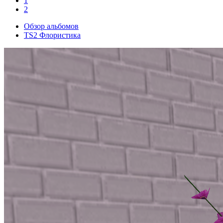
1
2
Обзор альбомов
TS2 Флористика