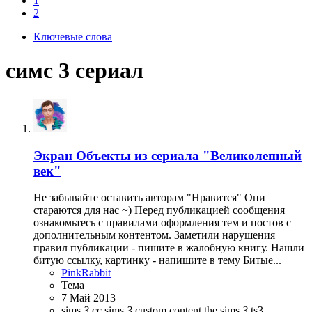
1
2
Ключевые слова
симс 3 сериал
Экран
Объекты из сериала "Великолепный
век"
Не забывайте оставить авторам "Нравится" Они
стараются для нас ~) Перед публикацией сообщения
ознакомьтесь с правилами оформления тем и постов с
дополнительным контентом. Заметили нарушения
правил публикации - пишите в жалобную книгу. Нашли
битую ссылку, картинку - напишите в тему Битые...
PinkRabbit
Тема
7 Май 2013
sims
3
cc
sims
3
custom content
the sims
3
ts3