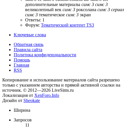
дополнительные материалы
симс
3
симс
3
великолепный век
симс
3
роксолана
симс
3
сериал
симс
3
тематическое
симс
3
экран
Ответы: 1
Форум:
Тематический контент TS3
Ключевые слова
Обратная связь
Правила сайта
Политика конфиденциальности
Помощь
Главная
RSS
Копирование и использование материалов сайта разрешено
только с указанием авторства и прямой активной ссылки на
источник. © 2012—2026 LiveSims.ru
Локализация от
XenForo.Info
Дизайн от
Sheokate
Ширина
Запросов
11