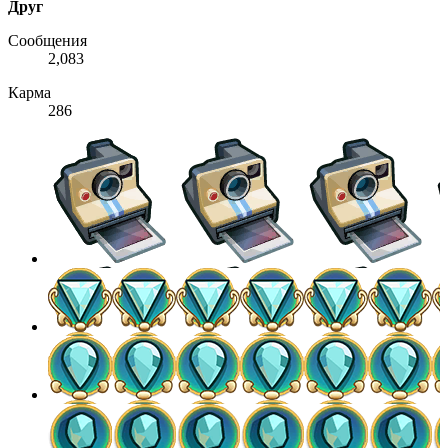
Друг
Сообщения
2,083
Карма
286