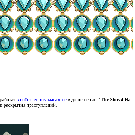
работая
в собственном магазине
в дополнении
"The Sims 4 На
ов раскрытия преступлений.