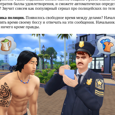
отратив баллы удовлетворения, и сможете автоматически опреде
 Звучит совсем как популярный сериал про полицейских по тел
ника полиции.
Появилось свободное время между делами? Начал
елять время своему боссу и отвечать на эти сообщения. Начальни
и ничего кроме правды.