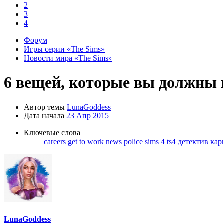
2
3
4
Форум
Игры серии «The Sims»
Новости мира «The Sims»
6 вещей, которые вы должны п
Автор темы
LunaGoddess
Дата начала
23 Апр 2015
Ключевые слова
careers
get to work
news
police
sims 4
ts4
детектив
кар
LunaGoddess