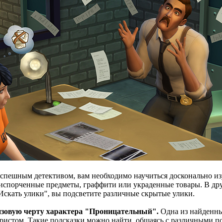
спешным детективом, вам необходимо научиться досконально изу
испорченные предметы, граффити или украденные товары. В дру
Искать улики", вы подсветите различные скрытые улики.
изовую черту характера "Проницательный".
Одна из найденных
истом. Такие подсказки можно найти, общаясь с различными по