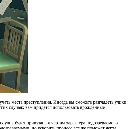
чать места преступления. Иногда вы сможете разглядеть улики
гих случаях вам придется использовать врожденные
 улик будет привязана к чертам характера подозреваемого.
дозреваемыми, но ускорить процесс все же поможет черта