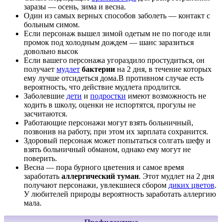
заразы — осень, зима и весна.
Один из самых верных способов заболеть — контакт с
больным симом.
Если персонаж вышел зимой одетым не по погоде или
промок под холодным дождем — шанс заразиться
довольно высок
Если вашего персонажа угораздило простудиться, он
получает
мудлет
бактерии
на 2 дня, в течение которых
ему лучше отсидеться дома.В противном случае есть
вероятность, что действие мудлета продлится.
Заболевшие
дети
и
подростки
имеют возможность не
ходить в школу, оценки не испортятся, прогулы не
засчитаются.
Работающие персонажи могут взять больничный,
позвонив на работу, при этом их зарплата сохранится.
Здоровый персонаж может попытаться солгать шефу и
взять больничный обманом, однако ему могут не
поверить.
Весна — пора бурного цветения и самое время
заработать
аллергический туман
. Этот мудлет на 2 дня
получают персонажи, увлекшиеся сбором
диких цветов
.
У любителей природы вероятность заработать аллергию
мала.