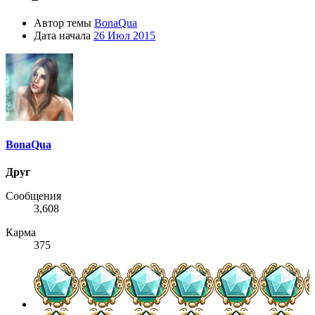
Автор темы
BonaQua
Дата начала
26 Июл 2015
BonaQua
Друг
Сообщения
3,608
Карма
375