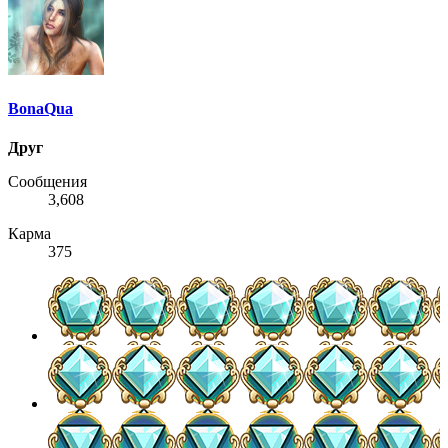
BonaQua
Друг
Сообщения
3,608
Карма
375