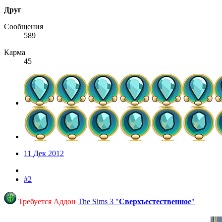
Друг
Сообщения
589
Карма
45
11 Дек 2012
#2
Требуется Аддон
The Sims 3 "
Сверхъестественное
"