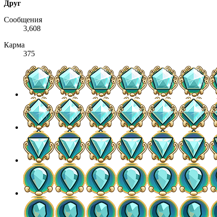
Друг
Сообщения
3,608
Карма
375