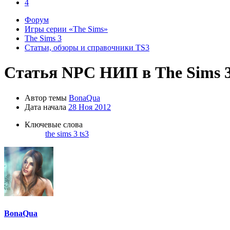
4
Форум
Игры серии «The Sims»
The Sims 3
Статьи, обзоры и справочники TS3
Статья
NPC НИП в The Sims 
Автор темы
BonaQua
Дата начала
28 Ноя 2012
Ключевые слова
the sims 3
ts3
BonaQua