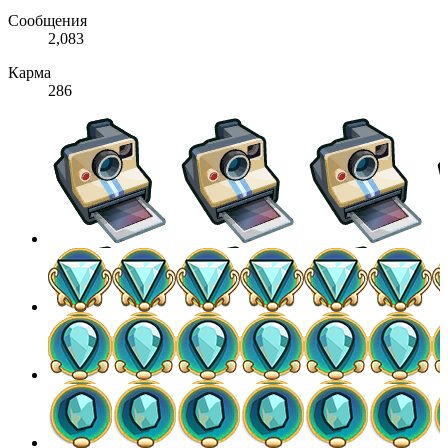
Сообщения
2,083
Карма
286