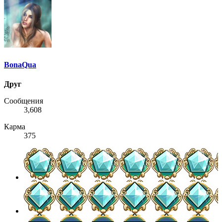
BonaQua
Друг
Сообщения
3,608
Карма
375