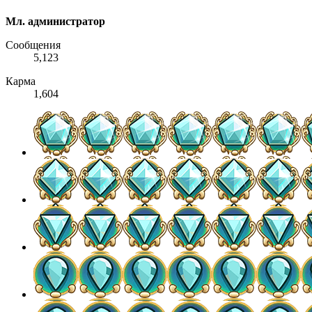
Мл. администратор
Сообщения
5,123
Карма
1,604