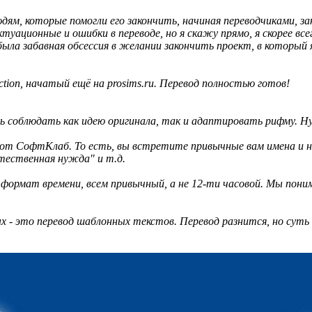
 которые помогли его закончить, начиная переводчиками, зак
туационные и ошибки в переводе, но я скажу прямо, я скорее все
 была забавная обсессия в желании закончить проект, в который я
tion, начатый ещё на prosims.ru. Перевод полностью готов!
ь соблюдать как идею оригинала, так и адаптировать рифму. Ну, 
т СофтКлаб. То есть, вы встретите привычные вам имена и назв
тественная нужда" и т.д.
ой формат времени, всем привычный, а не 12-ти часовой. Мы пон
х - это перевод шаблонных текстов. Перевод разнится, но суть 