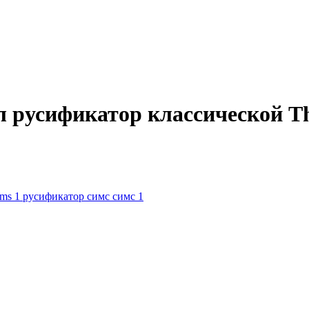
 русификатор классической The
ims 1
русификатор симс
симс 1