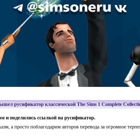
ышел русификатор классической The Sims 1 Complete Collecti
ом и поделились ссылкой на русификатор.
казм, а просто поблагодарим авторов перевода за огромное терп