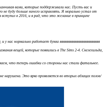
анчивая вами, которые поддерживали нас. Пусть вас и
го не буду больше ничего исправлять. Я морально устал от
 вступил в 2016, и я рад, что это желание в принципе
и у нас нормально работает буква яяяяяяяяяяяяяяяяяяяяяяяя
ания вещей, которые появились в The Sims 2-4. Скелехильда,
имаем, что теперь ошибки со стороны нас стали фатальнее.
не нарушена. Это ярко проявляется во вторых абзацах полов/