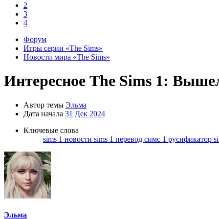
2
3
4
Форум
Игры серии «The Sims»
Новости мира «The Sims»
Интересное
The Sims 1: Вышел
Автор темы
Эльма
Дата начала
31 Дек 2024
Ключевые слова
sims 1
новости sims 1
перевод симс 1
русификатор s
Эльма