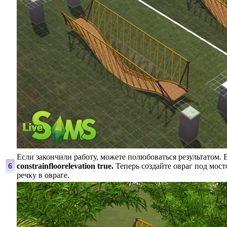
Если закончили работу, можете полюбоваться результатом. 
6
constrainfloorelevation true.
Теперь создайте овраг под мос
речку в овраге.