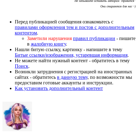
Не забывайте оставить авторам "Нравится"
Они стараются для нас ~)
Перед публикацией сообщения ознакомьтесь с
правилами оформления тем и постов с дополнительным
контентом
.
Заметили нарушения
правил публикации
- пишите
в
жалобную книгу
.
Нашли битую ссылку, картинку - напишите в тему
Битые ссылки/изображения, устаревшая информация
.
Не можете найти нужный контент - обратитесь в тему
Поиск
.
Возникли затруднения с регистрацией на иностранных
сайтах - обратитесь
в данную тему
, по возможности мы
предоставим готовые аккаунты и инструкции.
Как установить дополнительный контент