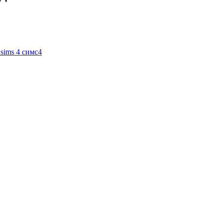
sims 4
симс4