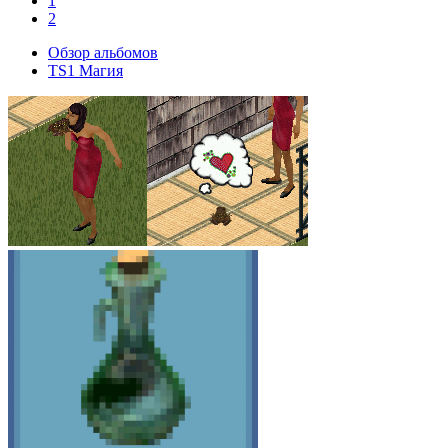
1
2
Обзор альбомов
TS1 Магия